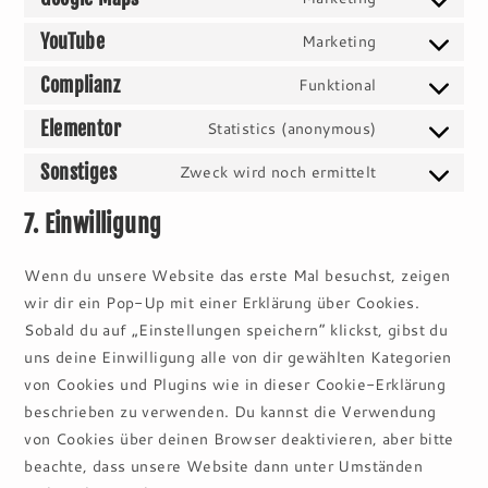
google-
Consent
service
fonts
to
YouTube
Marketing
google-
Consent
service
recaptcha
to
Complianz
Funktional
google-
Consent
service
maps
to
Elementor
Statistics (anonymous)
youtube
Consent
service
to
Sonstiges
Zweck wird noch ermittelt
complianz
Consent
service
to
7. Einwilligung
elementor
service
sonstiges
Wenn du unsere Website das erste Mal besuchst, zeigen
wir dir ein Pop-Up mit einer Erklärung über Cookies.
Sobald du auf „Einstellungen speichern“ klickst, gibst du
uns deine Einwilligung alle von dir gewählten Kategorien
von Cookies und Plugins wie in dieser Cookie-Erklärung
beschrieben zu verwenden. Du kannst die Verwendung
von Cookies über deinen Browser deaktivieren, aber bitte
beachte, dass unsere Website dann unter Umständen