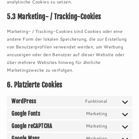
analytische Cookies zu setzen.
5.3 Marketing- / Tracking-Cookies
Marketing- / Tracking-Cookies sind Cookies oder eine
andere Form der lokalen Speicherung, die zur Erstellung
von Benutzerprofilen verwendet werden, um Werbung
anzuzeigen oder den Benutzer auf dieser Website oder
über mehrere Websites hinweg für ähnliche
Marketingzwecke zu verfolgen.
6. Platzierte Cookies
WordPress
Funktional
Consent
to
Google Fonts
Marketing
Consent
service
to
Google reCAPTCHA
Marketing
wordpress
Consent
service
to
Google Maps
Marketing